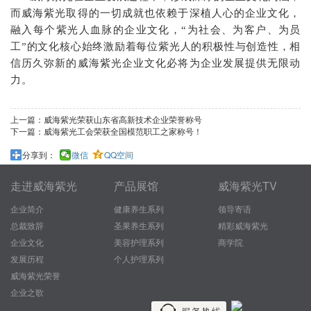
而威海紫光取得的一切成就也依赖于深植人心的企业文化，
融入每个紫光人血脉的企业文化，“为社会、为客户、为员
工”的文化核心始终激励着每位紫光人的积极性与创造性，相
信历久弥新的威海紫光企业文化必将为企业发展提供无限动
力。
上一篇：
威海紫光荣获山东省高新技术企业荣誉称号
下一篇：
威海紫光工会荣获全国模范职工之家称号！
分享到：
微信
QQ空间
走进威海紫光
产品展馆
威海紫光TV
企业简介
健康养生系列
领导寄语
总裁致辞
圣果养生系列
精彩威海紫光
企业文化
美容护理系列
商学院
发展历程
个人护理系列
威海紫光荣誉
企业之歌