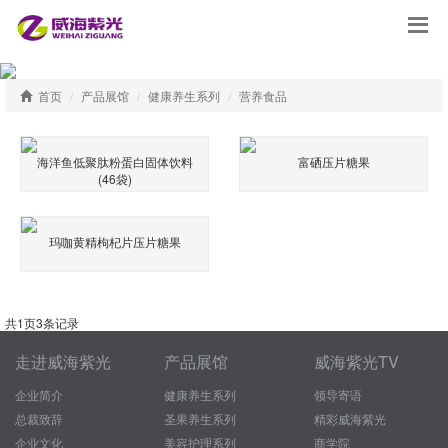
首页
产品展馆
健康养生系列
营养食品
海洋鱼低聚肽粉蛋白固体饮料
富硒压片糖果
(46袋)
玛咖黄精枸杞片压片糖果
共
1
页
3
条记录
走进威海紫光
产品展馆
威海紫光TV
企业简介
健康养生系列
领导寄语
总裁致辞
圣果养生系列
精彩威海紫光
企业文化
美容护理系列
商学院