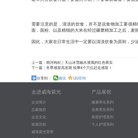
需要注意的是，清淡的饮食，并不是说食物加工要很精
面，面粉、以及精细的大米在经过碾磨精加工之后，麦
因此，大家在日常生活中一定要以清淡饮食为原则，少
上一篇：
精河枸杞｜天山冰雪融水灌溉的红色果实
下一篇：
冬季感冒高发期 按摩4个穴位赶走感冒！
分享到：
微信
QQ空间
走进威海紫光
产品展馆
企业简介
健康养生系列
总裁致辞
圣果养生系列
企业文化
美容护理系列
发展历程
个人护理系列
威海紫光荣誉