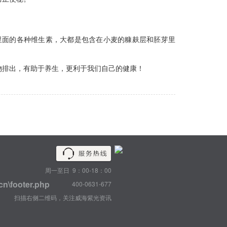
里面的各种维生素，大都是包含在小麦的糠麸层和胚芽里
物排出，有助于养生，更利于我们自己的健康！
周一至日 9：00-18：00
cn\footer.php
400-0631-677
扫描右侧二维码，关注威海紫光资讯