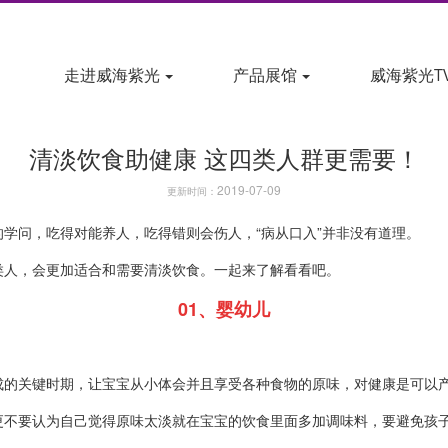
走进威海紫光
产品展馆
威海紫光T
清淡饮食助健康 这四类人群更需要！
2019-07-09
更新时间：
学问，吃得对能养人，吃得错则会伤人，“病从口入”并非没有道理。
类人，会更加适合和需要清淡饮食。一起来了解看看吧。
01、
婴幼儿
成的关键时期，让宝宝从小体会并且享受各种食物的原味，对健康是可以
更不要认为自己觉得原味太淡就在宝宝的饮食里面多加调味料，要避免孩