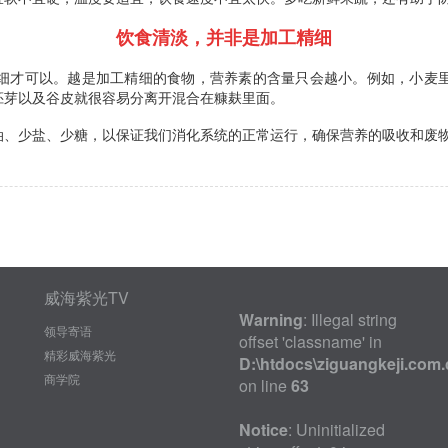
饮食清淡，并非是加工精细
细才可以。越是加工精细的食物，营养素的含量只会越小。例如，小麦
胚芽以及谷皮就很容易分离开混合在糠麸里面。
油、少盐、少糖，以保证我们消化系统的正常运行，确保营养的吸收和废
威海紫光TV
Warning
: Illegal string
领导寄语
offset 'classname' in
精彩威海紫光
D:\htdocs\ziguangkeji.com.
商学院
on line
63
Notice
: Uninitialized