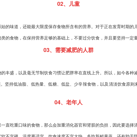
02、
儿童
原始的味道，还能最大限度保存食物所含有的营养。对于正在发育时期的
奶类的食物，在保持营养足够的基础上，不要过分饮食，并且要坚持一定
03、
需要减肥的人群
物的丰盛，以及毫无节制饮食习惯让肥胖率在直线上升。所以，如今各种
烦。坚持低油脂、低热量、低糖、低盐、少辛辣食物，以及清淡饮食原则
04、
老年人
果一直吃重口味的食物，那么会加重消化器官和肾脏的负担，因此要选择
宜软不宜硬，温度要适宜，饮食速度不宜太快。多吃新鲜果蔬，还有助于